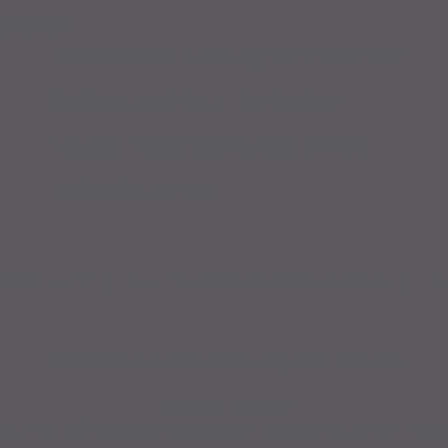
Service
Professionelle Beratung vom Fachmann
Große Auswahl aus Top-Marken
Fahrrad fertig montiert vom Meister
Probefahrt vor Ort
NSCHUTZ
|
NUTZUNGSBEDINGUNGEN
|
I
* Unverbindliche Preisempfehlung des Herstellers
Weitere Hinweise
nd technische Änderungen vorbehalten. Farbabweichungen mögli