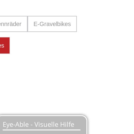
nnräder
E-Gravelbikes
es