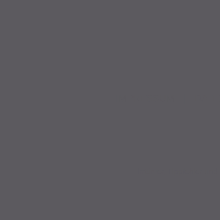
IMPRESSUM
|
DATE
Irrtümer, Tippfehler u