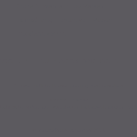
Große Auswahl aus Top-Marken
Fahrrad fertig montiert vom Meister
Probefahrt vor Ort
NSCHUTZ
|
NUTZUNGSBEDINGUNGEN
|
I
* Unverbindliche Preisempfehlung des Herstellers
Weitere Hinweise
nd technische Änderungen vorbehalten. Farbabweichungen mögli
© Zweiradhaus Dependahl 2023