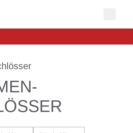
chlösser
MEN­
LÖSSER