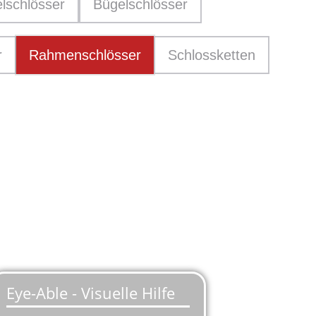
lschlösser
Bügelschlösser
r
Rahmenschlösser
Schlossketten