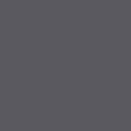
Service
Professionelle Beratung vom Fachmann
Große Auswahl aus Top-Marken
Fahrrad fertig montiert vom Meister
Probefahrt vor Ort
NSCHUTZ
|
NUTZUNGSBEDINGUNGEN
|
I
* Unverbindliche Preisempfehlung des Herstellers
Weitere Hinweise
nd technische Änderungen vorbehalten. Farbabweichungen mögli