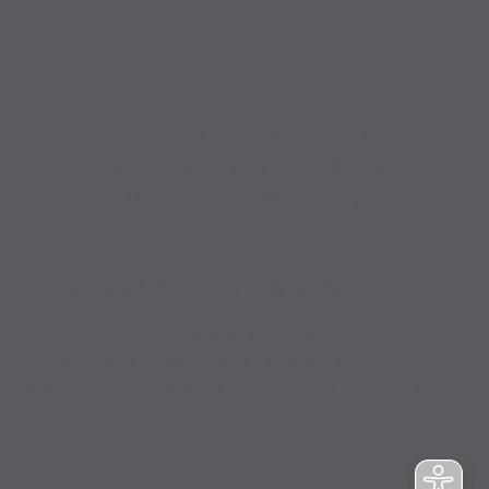
Probefahrt vor Ort
IMPRESSUM
|
DATENSCHUTZ
|
NUTZUNGSBEDINGUNGEN
|
INFORMATIONSPFLICHT
* Unverbindliche Preisempfehlung des Herstellers
Weitere Hinweise
Irrtümer, Tippfehler und technische Änderungen
vorbehalten. Farbabweichungen möglich. Stand: Februar
2023