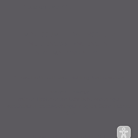
Probefahrt vor Ort
IMPRESSUM
|
DATENSCHUTZ
|
NUTZUNGSBEDINGUNGEN
|
INFORMATIONSPFLICHT
* Unverbindliche Preisempfehlung des Herstellers
Weitere Hinweise
Irrtümer, Tippfehler und technische Änderungen
vorbehalten. Farbabweichungen möglich. Stand: Februar
2023
© Zweiradhaus Dependahl 2023