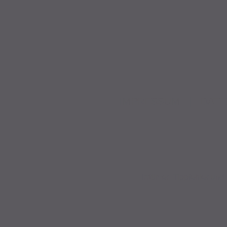
IMPRESSUM
|
DATE
Irrtümer, Tippfehler u