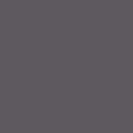
Große Auswahl aus Top-Marken
Fahrrad fertig montiert vom Meister
Probefahrt vor Ort
NSCHUTZ
|
NUTZUNGSBEDINGUNGEN
|
I
* Unverbindliche Preisempfehlung des Herstellers
Weitere Hinweise
nd technische Änderungen vorbehalten. Farbabweichungen mögli
© Zweiradhaus Dependahl 2023