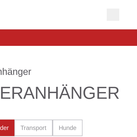
nhänger
DER­ANHÄNGER
nder
Transport
Hunde