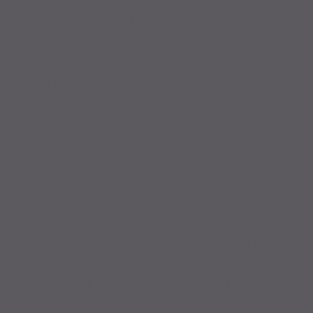
ZAHLUNGSARTEN
Service
Professionelle Beratung vom Fachmann
Große Auswahl aus Top-Marken
Fahrrad fertig montiert vom Meister
Probefahrt vor Ort
IMPRESSUM
|
DATENSCHUTZ
|
NUTZUNGSBEDINGUNGEN
|
INFORMATIONSPFLICHT