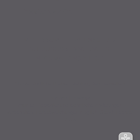
Probefahrt vor Ort
IMPRESSUM
|
DATENSCHUTZ
|
NUTZUNGSBEDINGUNGEN
|
INFORMATIONSPFLICHT
* Unverbindliche Preisempfehlung des Herstellers
Weitere Hinweise
Irrtümer, Tippfehler und technische Änderungen
vorbehalten. Farbabweichungen möglich. Stand: Februar
2023