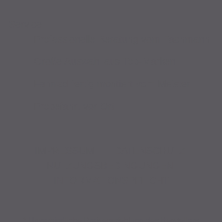
Service
Professionelle Beratung vom Fachmann
Große Auswahl aus Top-Marken
Fahrrad fertig montiert vom Meister
Probefahrt vor Ort
IMPRESSUM
|
DATENSCHUTZ
|
NUTZUNGSBEDINGUNGEN
|
INFORMATIONSPFLICHT
* Unverbindliche Preisempfehlung des Herstellers