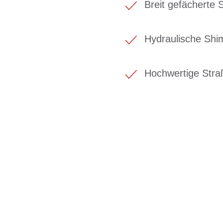
Breit gefächerte
Hydraulische Sh
Hochwertige Stra
BIKE-LEASING
EINFACH UND PREISGÜNSTIG ZUM NEU