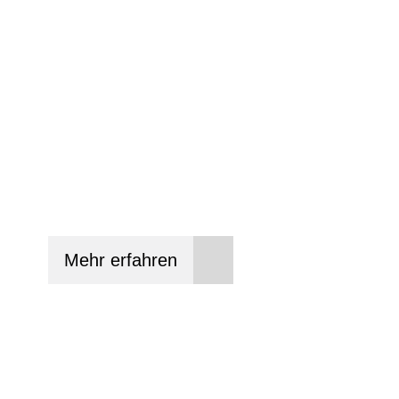
Wir beraten Sie gerne welches Bike zu Ihre
Anforderungen passt - und können Ihnen att
Konditionen vermitteln.
In drei Schritten zum neuen Bike:
Lieblings-Bike aussuchen
Vertrag abschließen
Abholen und Spaß haben
Mehr erfahren