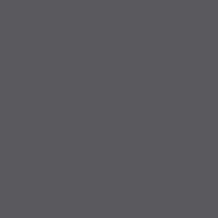
Sie finden uns auf
ZAHLUNGSARTEN
Service
Professionelle Beratung vom Fachmann
Große Auswahl aus Top-Marken
Fahrrad fertig montiert vom Meister
Probefahrt vor Ort
IMPRESSUM
|
DATENSCHUTZ
|
NUTZUNGSBEDINGUNGEN
|