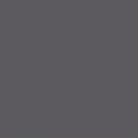
Sie finden uns auf
ZAHLUNGSARTEN
Service
Professionelle Beratung vom Fachmann
Große Auswahl aus Top-Marken
Fahrrad fertig montiert vom Meister
Probefahrt vor Ort
IMPRESSUM
|
DATENSCHUTZ
|